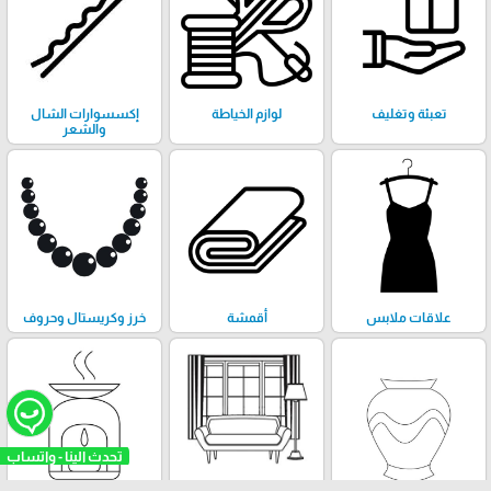
تعبئة وتغليف
لوازم الخياطة
إكسسوارات الشال
والشعر
علاقات ملابس
أقمشة
خرز وكريستال وحروف