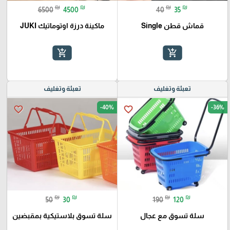
₪
₪
₪
₪
6500
4500
40
35
قماش قطن Single
ماكينة درزة اوتوماتيك JUKI
add_shopping_cart
add_shopping_cart
تعبئة وتغليف
تعبئة وتغليف
-40%
-36%
favorite_border
favorite_border
₪
₪
₪
₪
50
30
190
120
سلة تسوق مع عجال
سلة تسوق بلاستيكية بمقبضين