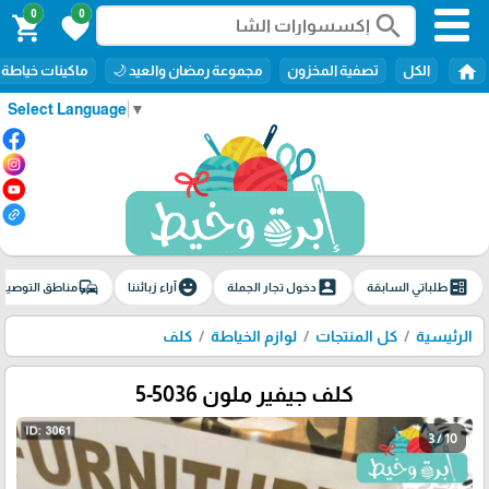
0
0
search
shopping_cart
favorite
home
الكل
تصفية المخزون
مجموعة رمضان والعيد 🌙
ماكينات خياطة
Select Language
▼
commute
emoji_emotions
account_box
ballot
طلباتي السابقة
دخول تجار الجملة
آراء زبائننا
مناطق التوصيل
الرئيسية
كل المنتجات
لوازم الخياطة
كلف
كلف جيفير ملون 5036-5
3 / 10