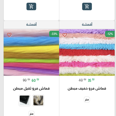
add_shopping_cart
add_shopping_cart
أقمشة
أقمشة
-33%
-12%
favorite_border
favorite_border
₪
₪
₪
₪
90
60
40
35
قماش فرو خفيف مبطن
قماش فرو ثقيل مبطن
متر
متر