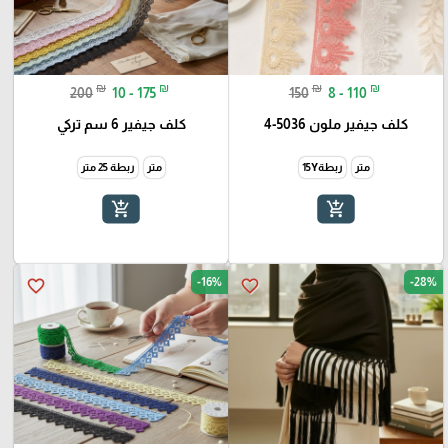
₪
₪
₪
₪
200
10 - 175
150
8 - 110
كلف جيفير ملون 5036-4
كلف جيفير 6 سم تركي
متر
ربطة15Y
متر
ربطة 25 متر
add_shopping_cart
add_shopping_cart
-16%
-28%
favorite_border
favorite_border