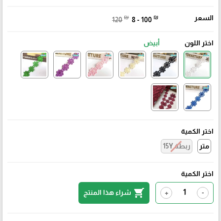
السعر
₪
₪
120
8 - 100
اختر اللون
أبيض
اختر الكمية
متر
ربطة 15Y
اختر الكمية
shopping_cart
شراء هذا المنتج
+
-