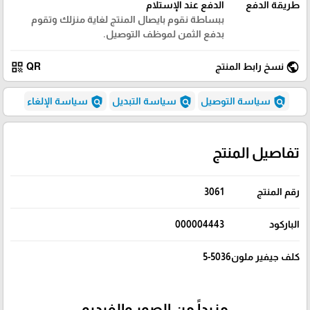
طريقة الدفع
الدفع عند الإستلام
ببساطة نقوم بايصال المنتج لغاية منزلك وتقوم
بدفع الثمن لموظف التوصيل.
qr_code
public
نسخ رابط المنتج
QR
policy
policy
policy
سياسة التوصيل
سياسة التبديل
سياسة الإلغاء
تفاصيل المنتج
رقم المنتج
3061
الباركود
000004443
كلف جيفير ملون5036-5
مزيداً من الصور والفيديو