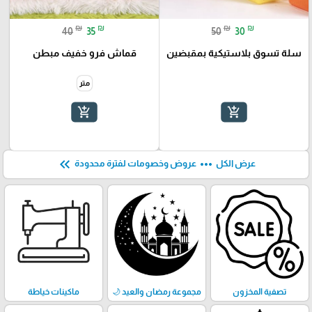
₪
₪
₪
₪
40
35
50
30
سلة تسوق بلاستيكية بمقبضين
قماش فرو خفيف مبطن
متر
add_shopping_cart
add_shopping_cart
keyboard_double_arrow_left
more_horiz
عرض الكل
عروض وخصومات لفترة محدودة
تصفية المخزون
مجموعة رمضان والعيد 🌙
ماكينات خياطة