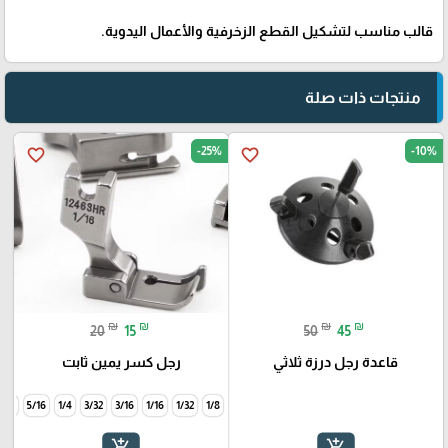
قالب مناسب لتشكيل القطع الزخرفية والأعمال اليدوية.
منتجات ذات صلة
-25%
-10%
favorite_border
favorite_border
₪
₪
₪
₪
20
15
50
45
قاعدة رجل درزة ثلاثي
رجل كسر يمين ثابت
3/8
5/16
1/4
3/32
3/16
1/16
1/32
1/8
add_shopping_cart
add_shopping_cart