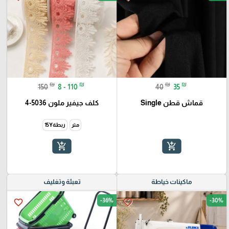
₪
₪
₪
₪
150
8 - 110
40
35
قماش قطن Single
كلف جيفير ملون 5036-4
متر
ربطة15Y
add_shopping_cart
add_shopping_cart
ماكينات خياطة
تعبئة وتغليف
-36%
-30%
favorite_border
favorite_border