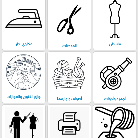
مانيكان
مكاوي بخار
المقصات
لوازم الفنون والهوايات
أجهزة وأدوات
أصواف ولوازمها