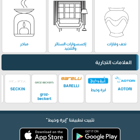
تحف وڤازات
إكسسوارات الستائر
مباخر
والتنجيد
العلامات التجارية
BARELLI
SECKIN
AOTORI
ابرة وخيط
groz-
beckert
تثبيت تطبيقنا
"إبرة وخيط"