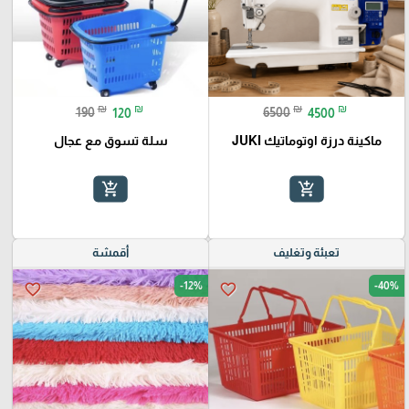
₪
₪
₪
₪
190
120
6500
4500
ماكينة درزة اوتوماتيك JUKI
سلة تسوق مع عجال
add_shopping_cart
add_shopping_cart
تعبئة وتغليف
أقمشة
-12%
-40%
favorite_border
favorite_border