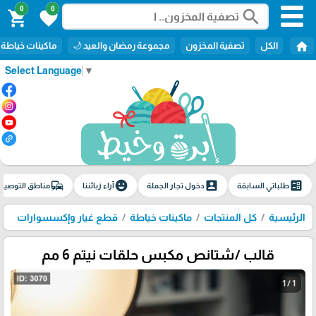
0
0
search
shopping_cart
favorite
home
الكل
تصفية المخزون
مجموعة رمضان والعيد 🌙
ماكينات خياطة
Select Language
▼
commute
emoji_emotions
account_box
ballot
طلباتي السابقة
دخول تجار الجملة
آراء زبائننا
مناطق التوصيل
الرئيسية
كل المنتجات
ماكينات خياطة
قطع غيار وإكسسوارات
قالب /شتانص مكبس حلقات نيتم 6 مم
1 / 1