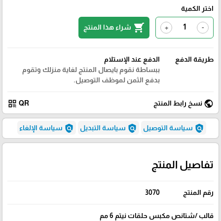
اختر الكمية
shopping_cart
شراء هذا المنتج
+
-
طريقة الدفع
الدفع عند الإستلام
ببساطة نقوم بايصال المنتج لغاية منزلك وتقوم
بدفع الثمن لموظف التوصيل.
qr_code
public
نسخ رابط المنتج
QR
policy
policy
policy
سياسة التوصيل
سياسة التبديل
سياسة الإلغاء
تفاصيل المنتج
رقم المنتج
3070
قالب /شتانص مكبس حلقات نيتم 6 مم