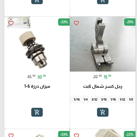
-33%
-25%
favorite_border
favorite_border
₪
₪
₪
₪
45
30
20
15
رجل كسر شمال ثابت
ميزان درزة 6-1
1/2
3/8
5/16
1/4
3/32
3/16
1/16
1/32
1/8
add_shopping_cart
add_shopping_cart
-33%
-22%
favorite_border
favorite_border