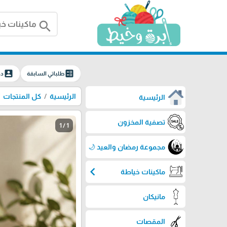
search
account_box
ballot
طلباتي السابقة
دخ
الرئيسية
كل المنتجات
الرئيسية
تصفية المخزون
1 / 1
مجموعة رمضان والعيد 🌙
chevron_left
ماكينات خياطة
مانيكان
المقصات