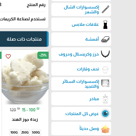
رقم المنتج
8
إكسسوارات الشال
والشعر
تستخدم لصناعة الكريمات
علاقات ملابس
منتجات ذات صلة
أقمشة
خرز وكريستال وحروف
-25%
favorite_border
تحف وڤازات
إكسسوارات الستائر
والتنجيد
مباخر
₪
₪
120
15 - 100
عرض كل المنتجات
زبدة جوز الهند
وصل حديثاً
100G
250G
500G