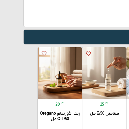
favorite_border
favorite_border
₪
₪
20
25
فيتامين E/50 مل
زيت الأوريجانو Oregano
Oil /50 مل