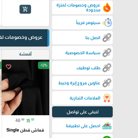
عروض وخصومات لفترة
add_shopping_cart
محدودة
سيتوفر قريباً
عروض وخصومات لفت
اتصل بنا
سياسة الخصوصية
أقمشة
-12%
favorite_border
طلب توظيف
عناوين فروع إبرة وخيط
العلامات التجارية
لنبقى على تواصل
₪
₪
40
35
احصل على تطبيقنا
قماش قطن Single