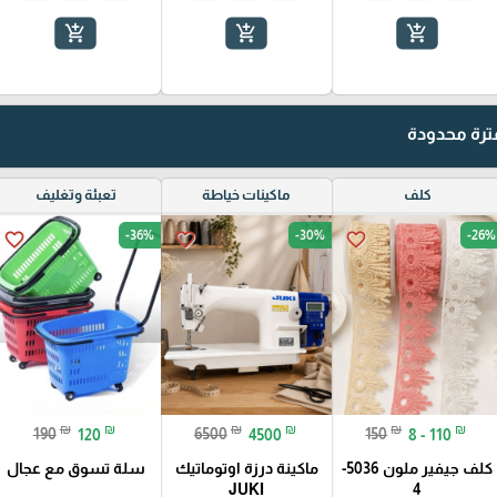
add_shopping_cart
add_shopping_cart
add_shopping_cart
رة محدودة
كلف
ماكينات خياطة
تعبئة وتغليف
-36%
-30%
-26%
favorite_border
favorite_border
favorite_border
₪
₪
₪
₪
₪
₪
190
120
6500
4500
150
8 - 110
كلف جيفير ملون 5036-
ماكينة درزة اوتوماتيك
سلة تسوق مع عجال
JUKI
4