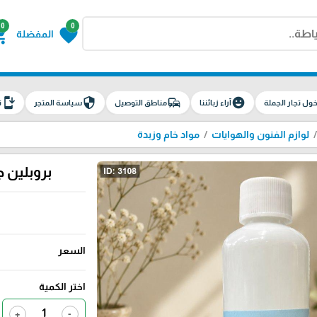
0
0
g_cart
favorite
المفضلة
install_mobile
security
commute
emoji_emotions
ول تجار الجملة
آراء زبائننا
مناطق التوصيل
سياسة المتجر
ت
لوازم الفنون والهوايات
مواد خام وزبدة
بروبلين جلايكول 100 غر
السعر
اختر الكمية
+
-