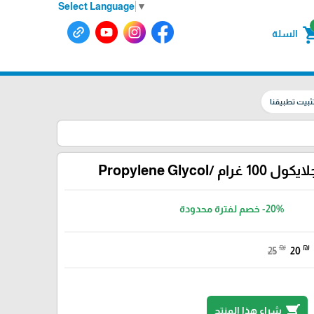
Select Language
▼
shoppin
السلة
ثبيت تطبيقنا
ام /Propylene Glycol
-20%
خصم لفترة محدودة
₪
₪
25
20
shopping_cart
شراء هذا المنتج