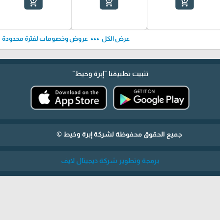
add_shopping_cart
add_shopping_cart
add_shopping_cart
ft
more_horiz
عرض الكل
عروض وخصومات لفترة محدودة
تثبيت تطبيقنا
"إبرة وخيط"
جميع الحقوق محفوظة لشركة إبرة وخيط ©
برمجة وتطوير شركة ديجيتال لايف