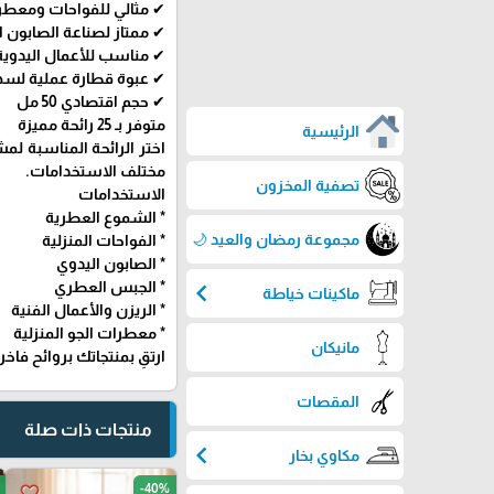
✔ مثالي للفواحات ومعطر
✔ ممتاز لصناعة الصابون ا
✔ مناسب للأعمال اليدوية
✔ عبوة قطارة عملية لسه
✔ حجم اقتصادي 50 مل
متوفر بـ 25 رائحة مميزة
الرئيسية
اختر الرائحة المناسبة ل
مختلف الاستخدامات.
تصفية المخزون
الاستخدامات
* الشموع العطرية
مجموعة رمضان والعيد 🌙
* الفواحات المنزلية
* الصابون اليدوي
chevron_left
* الجبس العطري
ماكينات خياطة
* الريزن والأعمال الفنية
* معطرات الجو المنزلية
مانيكان
ارتقِ بمنتجاتك بروائح فاخ
المقصات
منتجات ذات صلة
chevron_left
مكاوي بخار
-40%
favorite_border