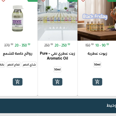
₪
₪
₪
₪
₪
₪
370
20 - 350
250
20 - 250
150
10 - 90
زيوت عطرية
زيت عطري نقي – Pure
روائح خاصة للشمع
Aromatic Oil
50ml
شاي اخضر
تفاح اخضر
باباي
50ml
add_shopping_cart
add_shopping_cart
add_shopping_cart
 وخيط