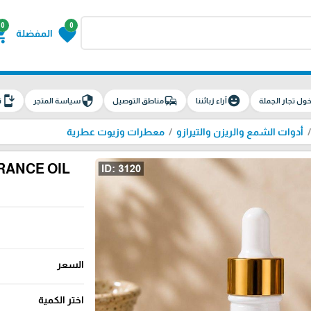
0
0
g_cart
favorite
المفضلة
install_mobile
security
commute
emoji_emotions
ول تجار الجملة
آراء زبائننا
مناطق التوصيل
سياسة المتجر
ت
أدوات الشمع والريزن والتيرازو
معطرات وزيوت عطرية
RANCE OIL
السعر
اختر الكمية