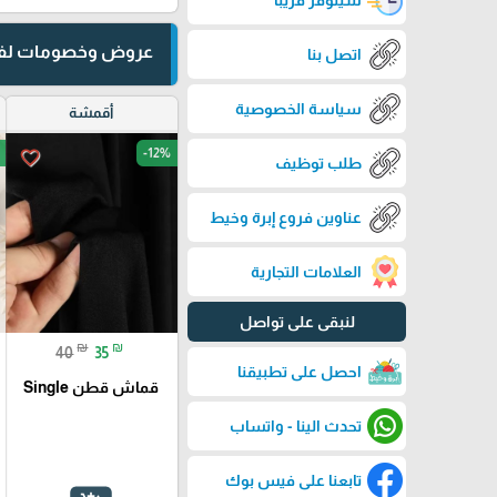
عروض وخصومات لفت
اتصل بنا
سياسة الخصوصية
أقمشة
-12%
favorite_border
طلب توظيف
عناوين فروع إبرة وخيط
العلامات التجارية
لنبقى على تواصل
₪
₪
40
35
احصل على تطبيقنا
قماش قطن Single
تحدث الينا - واتساب
تابعنا على فيس بوك