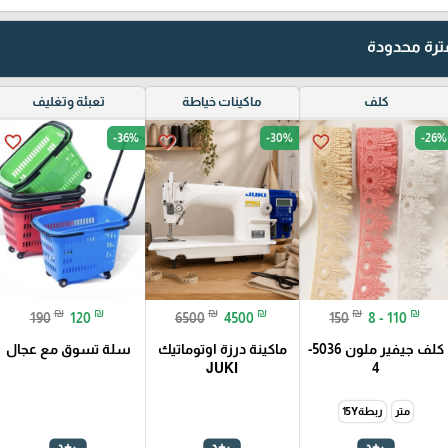
رة محدودة
كلف
ماكينات خياطة
تعبئة وتغليف
-36%
-30%
-26%
favorite_border
favorite_border
favorite_border
₪
₪
₪
₪
₪
₪
190
120
6500
4500
150
8 - 110
كلف جيفير ملون 5036-
ماكينة درزة اوتوماتيك
سلة تسوق مع عجال
JUKI
4
متر
ربطة15Y