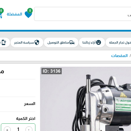
0
0
g_cart
favorite
المفضلة
install_mobile
security
commute
emoji_emotions
ول تجار الجملة
آراء زبائننا
مناطق التوصيل
سياسة المتجر
ت
المقصات
مقص
السعر
اختر الكمية
+
-