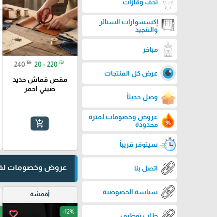
تحف وڤازات
إكسسوارات الستائر
والتنجيد
مباخر
₪
₪
240
20 - 220
عرض كل المنتجات
مقص قماش حديد
صيني احمر
وصل حديثاً
عروض وخصومات لفترة
add_shopping_cart
محدودة
سيتوفر قريباً
عروض وخصومات لفت
اتصل بنا
سياسة الخصوصية
أقمشة
-12%
favorite_border
طلب توظيف