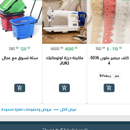
₪
₪
₪
₪
₪
₪
190
120
6500
4500
150
8 - 110
كلف جيفير ملون 5036-
ماكينة درزة اوتوماتيك
سلة تسوق مع عجال
JUKI
4
متر
ربطة15Y
add_shopping_cart
add_shopping_cart
add_shopping_cart
ft
more_horiz
عرض الكل
عروض وخصومات لفترة محدودة