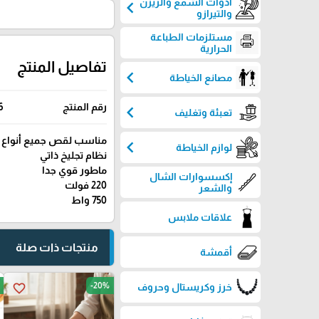
أدوات الشمع والريزن
chevron_left
والتيرازو
مستلزمات الطباعة
الحرارية
تفاصيل المنتج
chevron_left
مصانع الخياطة
رقم المنتج
6
chevron_left
تعبئة وتغليف
مناسب لقص جميع أنواع 
chevron_left
لوازم الخياطة
نظام تجليخ ذاتي
ماطور قوي جدا
إكسسوارات الشال
220 فولت
والشعر
750 واط
علاقات ملابس
منتجات ذات صلة
أقمشة
-20%
favorite_border
خرز وكريستال وحروف