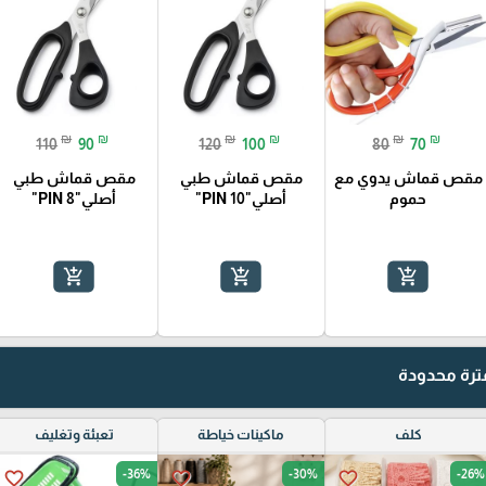
₪
₪
₪
₪
₪
₪
110
90
120
100
80
70
مقص قماش يدوي مع
مقص قماش طبي
مقص قماش طبي
حموم
أصلي"PIN 10"
أصلي"PIN 8"
add_shopping_cart
add_shopping_cart
add_shopping_cart
رة محدودة
كلف
ماكينات خياطة
تعبئة وتغليف
-36%
-30%
-26%
favorite_border
favorite_border
favorite_border