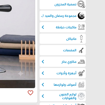
تصفية المخزون
مجموعة رمضان والعيد 🌙
chevron_left
ماكينات خياطة
مانيكان
المقصات
chevron_left
مكاوي بخار
chevron_left
أجهزة وأدوات
chevron_left
أصواف ولوازمها
favorite_border
لوازم الفنون
chevron_left
والهوايات