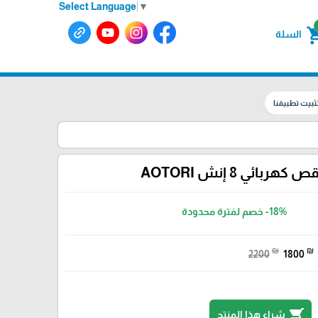
Select Language
▼
shoppin
السلة
ثبيت تطبيقنا
 كهربائي 8 إنش AOTORI
-18%
خصم لفترة محدودة
₪
₪
2200
1800
shopping_cart
شراء هذا المنتج