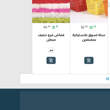
₪
₪
₪
₪
40
35
50
30
سلة تسوق بلاستيكية
قماش فرو خفيف
بمقبضين
مبطن
متر
add_shopping_cart
add_shopping_cart
keyboard_double_arrow_le