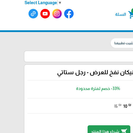
Select Language
▼
shoppin
السلة
ثبيت تطبيقنا
يكان نفخ للعرض - رجل ستاتي
-33%
خصم لفترة محدودة
₪
₪
15
10
shopping_cart
شراء هذا المنتج