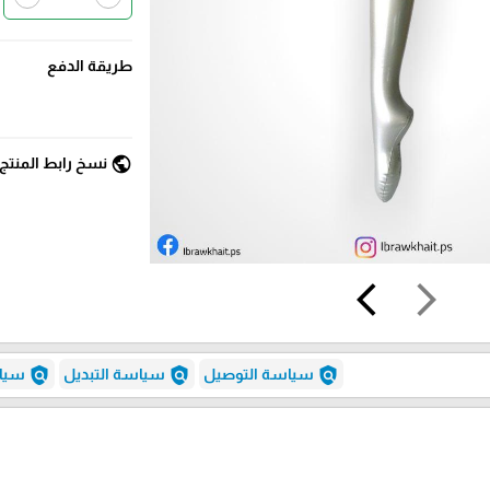
طريقة الدفع
public
نسخ رابط المنتج
arrow_back_ios
arrow_forward_ios
policy
policy
policy
سياسة التوصيل
سياسة التبديل
سياس