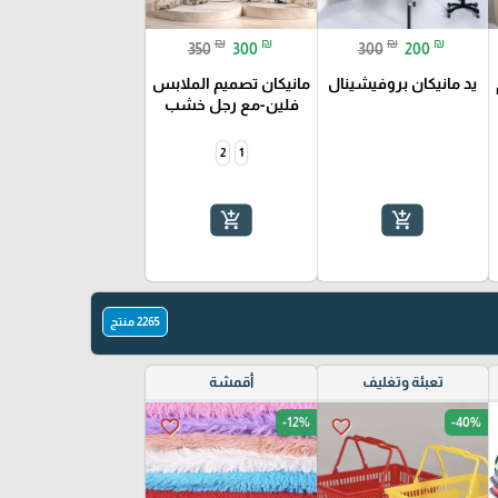
₪
₪
₪
₪
350
300
300
200
يد مانيكان بروفيشينال
مانيكان تصميم الملابس
فلين-مع رجل خشب
2
1
add_shopping_cart
add_shopping_cart
2265 منتج
تعبئة وتغليف
أقمشة
-12%
-40%
favorite_border
favorite_border