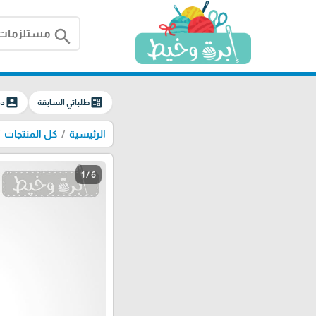
search
account_box
ballot
طلباتي السابقة
دخ
الرئيسية
كل المنتجات
1 / 6