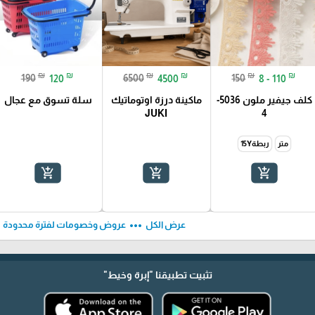
₪
₪
₪
₪
₪
₪
190
120
6500
4500
150
8 - 110
كلف جيفير ملون 5036-
ماكينة درزة اوتوماتيك
سلة تسوق مع عجال
JUKI
4
متر
ربطة15Y
add_shopping_cart
add_shopping_cart
add_shopping_cart
ft
more_horiz
عرض الكل
عروض وخصومات لفترة محدودة
تثبيت تطبيقنا
"إبرة وخيط"