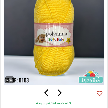
0103
arrow_back_ios
arrow_forward_ios
favorite_border
-20%
خصم لفترة محدودة