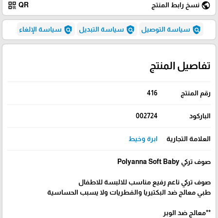
qr_code
public
نسخ رابط المنتج
QR
policy
policy
policy
سياسة التوصيل
سياسة التبديل
سياسة الإلغاء
تفاصيل المنتج
رقم المنتج
416
الباركود
002724
العلامة التجارية
ابرة وخيط
صوف تركي Polyanna Soft Baby
صوف تركي ناعم رفيع مناسب للالبسة للاطفال
طبي معالج ضد البكتيريا والفطريات ولا يسبب الحساسية
**معالج ضد الوبر