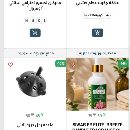
علاقة جكيت عظم خشبي
مانيكان تصميم احترافي ستاتي
"أوفرول"
حبة
كرتونة100 حبة
14
12
10
8
add_shopping_cart
add_shopping_cart
معطرات وزيوت عطرية
قطع غيار وإكسسوارات
-10%
-14%
favorite_border
favorite_border
₪
₪
₪
₪
50
45
35
30
SIWAR BY ELITE -BREEZE
قاعدة رجل درزة ثلاثي