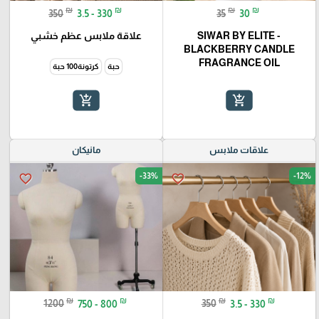
₪
₪
₪
₪
350
3.5 - 330
35
30
SIWAR BY ELITE -
علاقة ملابس عظم خشبي
BLACKBERRY CANDLE
FRAGRANCE OIL
حبة
كرتونة100 حبة
add_shopping_cart
add_shopping_cart
علاقات ملابس
مانيكان
-33%
-12%
favorite_border
favorite_border
₪
₪
₪
₪
1200
750 - 800
350
3.5 - 330