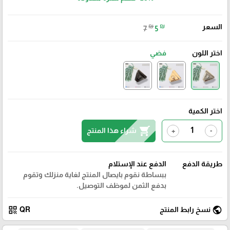
السعر
₪
₪
7
5
اختر اللون
فضي
اختر الكمية
shopping_cart
شراء هذا المنتج
+
-
طريقة الدفع
الدفع عند الإستلام
ببساطة نقوم بايصال المنتج لغاية منزلك وتقوم
بدفع الثمن لموظف التوصيل.
qr_code
public
نسخ رابط المنتج
QR