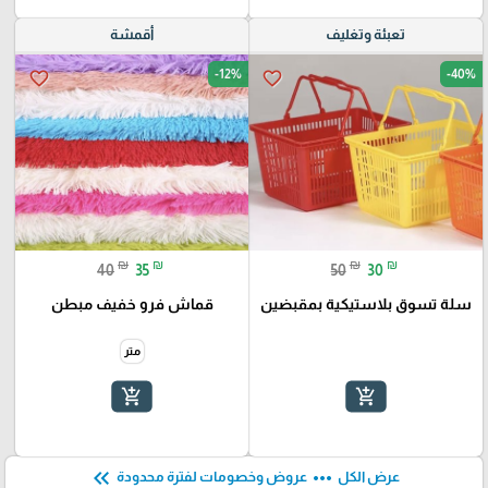
تعبئة وتغليف
أقمشة
-12%
-40%
favorite_border
favorite_border
₪
₪
₪
₪
40
35
50
30
سلة تسوق بلاستيكية بمقبضين
قماش فرو خفيف مبطن
متر
add_shopping_cart
add_shopping_cart
keyboard_double_arrow_left
more_horiz
عرض الكل
عروض وخصومات لفترة محدودة