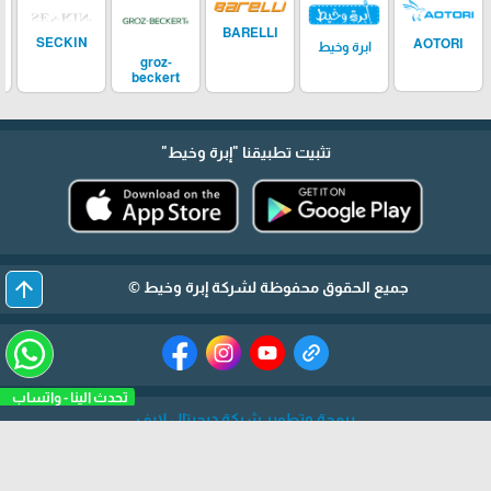
BARELLI
SECKIN
AOTORI
ابرة وخيط
groz-
beckert
تثبيت تطبيقنا
"إبرة وخيط"
arrow_upward
جميع الحقوق محفوظة لشركة إبرة وخيط ©
تحدث الينا -
برمجة وتطوير شركة ديجيتال لايف