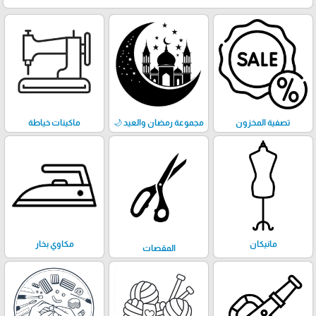
تصفية المخزون
مجموعة رمضان والعيد 🌙
ماكينات خياطة
مانيكان
مكاوي بخار
المقصات