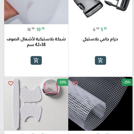
₪
₪
₪
₪
15
10
6
5
حزام جانبي بلاستيكي
شبكة بلاستيكية لأشغال الصوف
38×42 سم
add_shopping_cart
add_shopping_cart
-33%
-25%
favorite_border
favorite_border