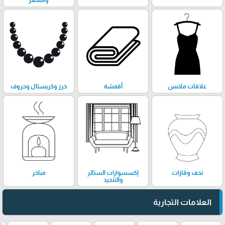
والشعر
علاقات ملابس
أقمشة
خرز وكريستال وحروف
تحف وڤازات
إكسسوارات الستائر
مباخر
والتنجيد
العلامات التجارية