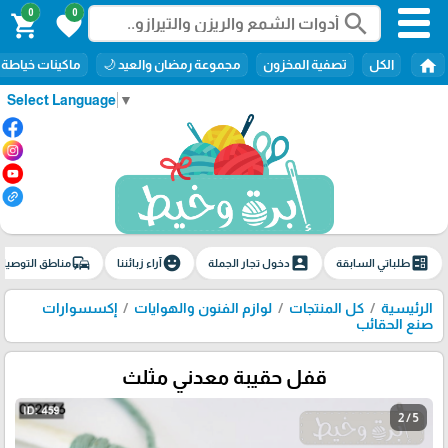
0
0
search
shopping_cart
favorite
home
الكل
تصفية المخزون
مجموعة رمضان والعيد 🌙
ماكينات خياطة
Select Language
▼
commute
emoji_emotions
account_box
ballot
طلباتي السابقة
دخول تجار الجملة
آراء زبائننا
مناطق التوصيل
الرئيسية
كل المنتجات
لوازم الفنون والهوايات
إكسسوارات
صنع الحقائب
قفل حقيبة معدني مثلث
2 / 5