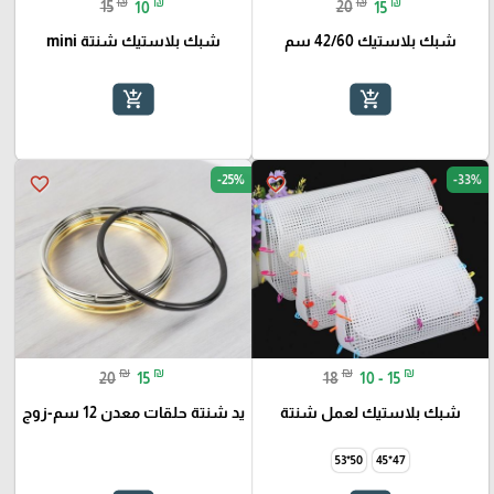
₪
₪
₪
₪
15
10
20
15
شبك بلاستيك 42/60 سم
شبك بلاستيك شنتة mini
add_shopping_cart
add_shopping_cart
-25%
-33%
favorite_border
favorite_border
₪
₪
₪
₪
20
15
18
10 - 15
شبك بلاستيك لعمل شنتة
يد شنتة حلقات معدن 12 سم-زوج
50*53
47*45