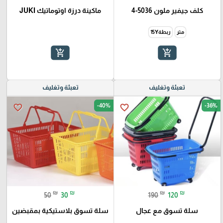
كلف جيفير ملون 5036-4
ماكينة درزة اوتوماتيك JUKI
متر
ربطة15Y
add_shopping_cart
add_shopping_cart
تعبئة وتغليف
تعبئة وتغليف
-40%
-36%
favorite_border
favorite_border
₪
₪
₪
₪
50
30
190
120
سلة تسوق مع عجال
سلة تسوق بلاستيكية بمقبضين