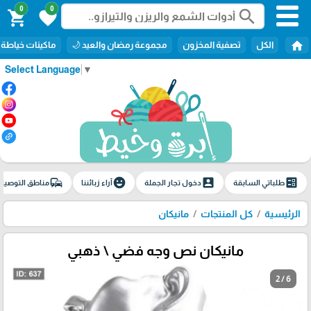
0
0
search
shopping_cart
favorite
home
الكل
تصفية المخزون
مجموعة رمضان والعيد 🌙
ماكينات خياطة
Select Language
▼
commute
emoji_emotions
account_box
ballot
طلباتي السابقة
دخول تجار الجملة
آراء زبائننا
مناطق التوصيل
الرئيسية
كل المنتجات
مانيكان
مانيكان نص وجه فضي \ ذهبي
2 / 6