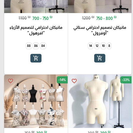
₪
₪
₪
₪
1100
700 - 750
1200
750 - 800
مانيكان تصميم احترافي ستاتي
مانيكان احترافي لتصميم الأزياء
"أوفرول"
"افرهول"
88
86
84
14
12
10
8
add_shopping_cart
add_shopping_cart
-14%
-33%
favorite_border
favorite_border
₪
₪
₪
₪