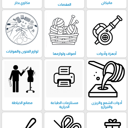
مانيكان
مكاوي بخار
المقصات
لوازم الفنون والهوايات
أجهزة وأدوات
أصواف ولوازمها
أدوات الشمع والريزن
مستلزمات الطباعة
مصانع الخياطة
والتيرازو
الحرارية