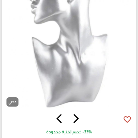
فضي
arrow_back_ios
arrow_forward_ios
favorite_border
-33%
خصم لفترة محدودة