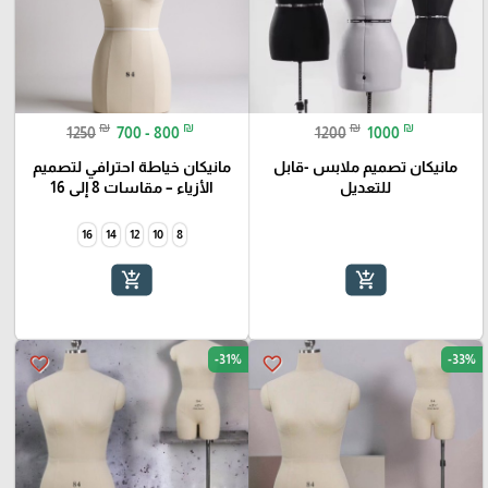
₪
₪
₪
₪
1250
700 - 800
1200
1000
مانيكان تصميم ملابس -قابل
مانيكان خياطة احترافي لتصميم
للتعديل
الأزياء – مقاسات 8 إلى 16
16
14
12
10
8
add_shopping_cart
add_shopping_cart
-31%
-33%
favorite_border
favorite_border