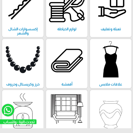
تعبئة وتغليف
لوازم الخياطة
إكسسوارات الشال
والشعر
علاقات ملابس
أقمشة
خرز وكريستال وحروف
تحدث الينا - واتساب