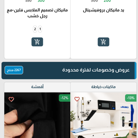
350
300
300
200
يد مانيكان بروفيشينال
مانيكان تصميم الملابس فلين-مع
رجل خشب
2
1
add_shopping_cart
add_shopping_cart
عروض وخصومات لفترة محدودة
2267 منتج
ماكينات خياطة
أقمشة
-12%
-13%
favorite_border
favorite_border