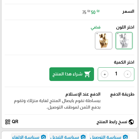
السعر
₪
₪
75
50
اختر اللون
فضي
اختر الكمية
shopping_cart
شراء هذا المنتج
+
-
طريقة الدفع
الدفع عند الإستلام
ببساطة نقوم بايصال المنتج لغاية منزلك وتقوم
بدفع الثمن لموظف التوصيل.
qr_code
public
نسخ رابط المنتج
QR
policy
policy
policy
سياسة التوصيل
سياسة التبديل
سياسة الإلغاء