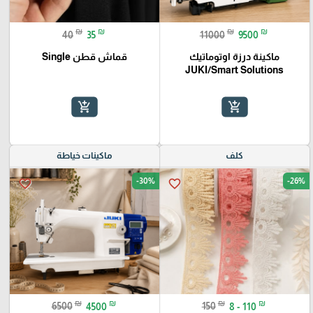
₪
₪
₪
₪
40
35
11000
9500
ماكينة درزة اوتوماتيك
قماش قطن Single
JUKI/Smart Solutions
add_shopping_cart
add_shopping_cart
كلف
ماكينات خياطة
-30%
-26%
favorite_border
favorite_border
₪
₪
₪
₪
6500
4500
150
8 - 110