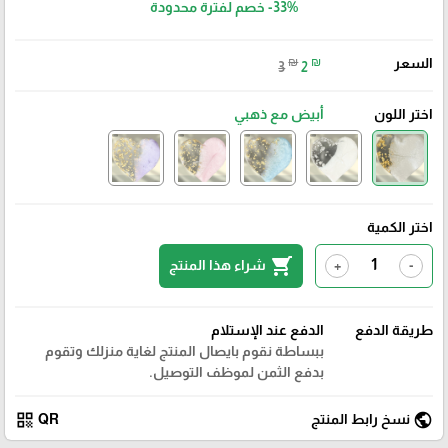
-33%
خصم لفترة محدودة
السعر
₪
₪
3
2
اختر اللون
أبيض مع ذهبي
اختر الكمية
shopping_cart
شراء هذا المنتج
+
-
طريقة الدفع
الدفع عند الإستلام
ببساطة نقوم بايصال المنتج لغاية منزلك وتقوم
بدفع الثمن لموظف التوصيل.
qr_code
public
نسخ رابط المنتج
QR