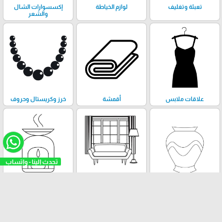
تعبئة وتغليف
لوازم الخياطة
إكسسوارات الشال
والشعر
علاقات ملابس
أقمشة
خرز وكريستال وحروف
تحدث الينا - واتساب
تحف وڤازات
إكسسوارات الستائر
مباخر
والتنجيد
العلامات التجارية