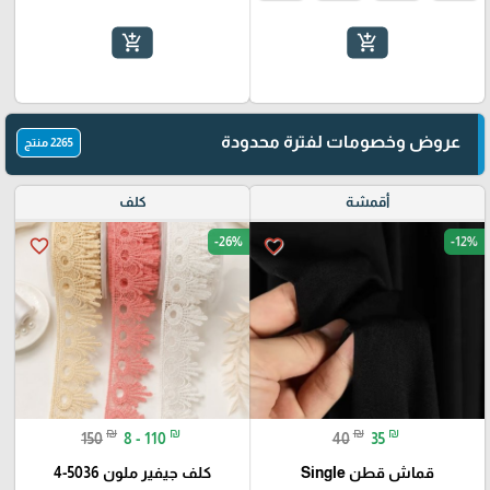
add_shopping_cart
add_shopping_cart
عروض وخصومات لفترة محدودة
2265 منتج
أقمشة
كلف
-26%
-12%
favorite_border
favorite_border
₪
₪
₪
₪
150
8 - 110
40
35
قماش قطن Single
كلف جيفير ملون 5036-4