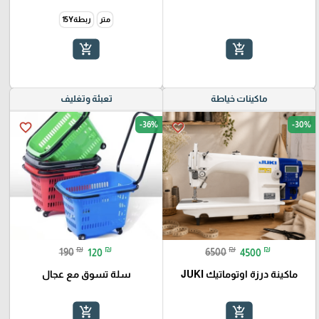
متر
ربطة15Y
add_shopping_cart
add_shopping_cart
ماكينات خياطة
تعبئة وتغليف
-36%
-30%
favorite_border
favorite_border
₪
₪
₪
₪
190
120
6500
4500
ماكينة درزة اوتوماتيك JUKI
سلة تسوق مع عجال
add_shopping_cart
add_shopping_cart