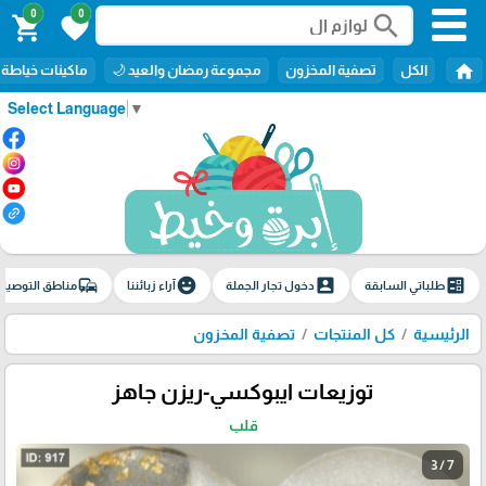
0
0
search
shopping_cart
favorite
home
الكل
تصفية المخزون
مجموعة رمضان والعيد 🌙
ماكينات خياطة
Select Language
▼
commute
emoji_emotions
account_box
ballot
طلباتي السابقة
دخول تجار الجملة
آراء زبائننا
مناطق التوصيل
الرئيسية
كل المنتجات
تصفية المخزون
توزيعات ايبوكسي-ريزن جاهز
قلب
3 / 7