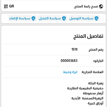
qr_code
public
نسخ رابط المنتج
QR
policy
policy
policy
سياسة التوصيل
سياسة التبديل
سياسة الإلغاء
تفاصيل المنتج
رقم المنتج
1519
الباركود
000003683
العلامة التجارية
ابرة وخيط
زهرة البتلة
حقيقية الطبيعية الطازجة
أزهار محفوظة
الزهرةالمجففة الأبدية
أوراق كبيرة