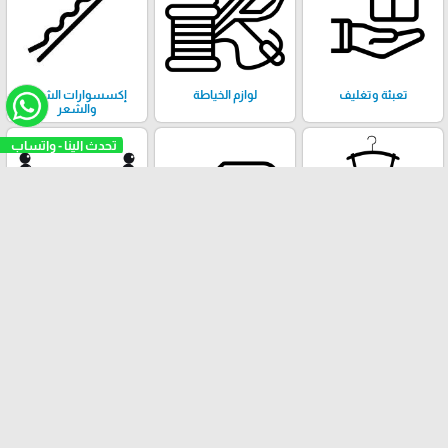
تعبئة وتغليف
لوازم الخياطة
إكسسوارات الشال
والشعر
علاقات ملابس
أقمشة
خرز وكريستال وحروف