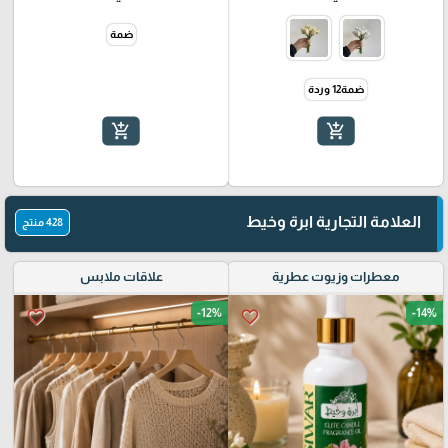
ضمة
ضمة12 وردة
add_shopping_cart
add_shopping_cart
العلامة التجارية ابرة وخيط
428 منتج
معطرات وزيوت عطرية
علاقات ملابس
-12%
-14%
favorite_border
favorite_border