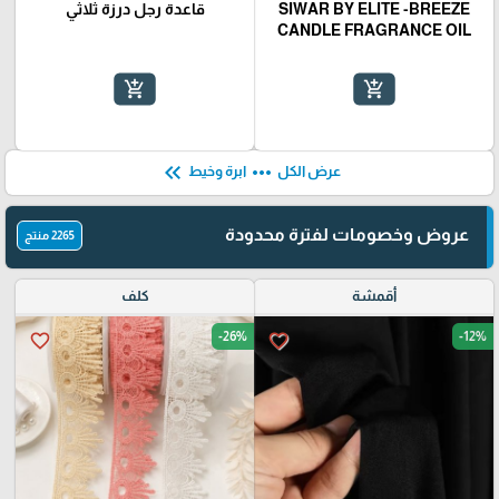
SIWAR BY ELITE -BREEZE
قاعدة رجل درزة ثلاثي
CANDLE FRAGRANCE OIL
add_shopping_cart
add_shopping_cart
keyboard_double_arrow_left
more_horiz
عرض الكل
ابرة وخيط
عروض وخصومات لفترة محدودة
2265 منتج
أقمشة
كلف
-26%
-12%
favorite_border
favorite_border