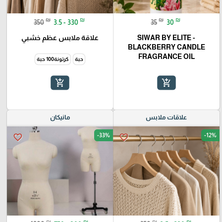
₪
₪
₪
₪
350
3.5 - 330
35
30
SIWAR BY ELITE -
علاقة ملابس عظم خشبي
BLACKBERRY CANDLE
FRAGRANCE OIL
حبة
كرتونة100 حبة
add_shopping_cart
add_shopping_cart
علاقات ملابس
مانيكان
-33%
-12%
favorite_border
favorite_border
₪
₪
₪
₪