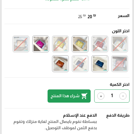
السعر
₪
₪
25
20
اختر اللون
اختر الكمية
shopping_cart
شراء هذا المنتج
+
-
طريقة الدفع
الدفع عند الإستلام
ببساطة نقوم بايصال المنتج لغاية منزلك وتقوم
بدفع الثمن لموظف التوصيل.