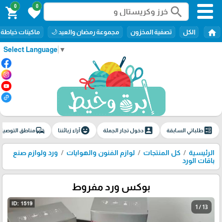
0
0
search
shopping_cart
favorite
home
الكل
تصفية المخزون
مجموعة رمضان والعيد 🌙
ماكينات خياطة
Select Language
▼
commute
emoji_emotions
account_box
ballot
طلباتي السابقة
دخول تجار الجملة
آراء زبائننا
مناطق التوصيل
الرئيسية
كل المنتجات
لوازم الفنون والهوايات
ورد ولوازم صنع
باقات الورد
بوكس ورد مفروط
1 / 13