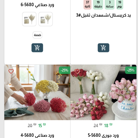
34
19
3
19
ورد صناعي 5680-6
يوم
ساعة
دقيقة
ثانية
يد كريستال/شمعدان ثقيل#3
ضمة
add_shopping_cart
add_shopping_cart
-25%
-25%
favorite_border
favorite_border
₪
₪
₪
₪
20
15
24
18
ورد جوري 5680-5
ورد صناعي 5680-4