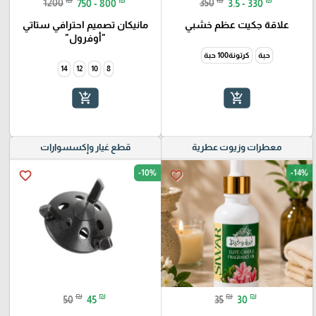
1200
750 - 800
350
3.5 - 330
علاقة جكيت عظم خشبي
مانيكان تصميم احترافي ستاتي
"أوفرول"
حبة
كرتونة100 حبة
14
12
10
8
add_shopping_cart
add_shopping_cart
معطرات وزيوت عطرية
قطع غيار وإكسسوارات
-10%
-14%
favorite_border
favorite_border
₪
₪
₪
₪
50
45
35
30