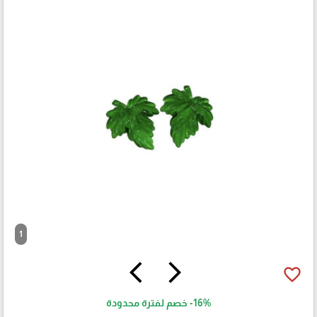
1
arrow_back_ios
arrow_forward_ios
favorite_border
-16%
خصم لفترة محدودة