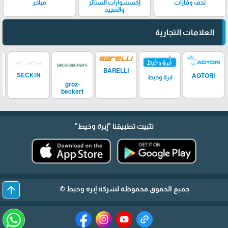
تحف وڤازات
إكسسوارات الستائر
مباخر
والتنجيد
العلامات التجارية
BARELLI
SECKIN
AOTORI
ابرة وخيط
groz-
beckert
تثبيت تطبيقنا
"إبرة وخيط"
arrow_upward
جميع الحقوق محفوظة لشركة إبرة وخيط ©