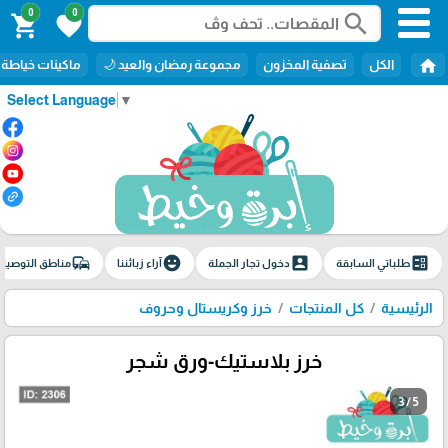
0
0
search
shopping_cart
favorite
home
الكل
تصفية المخزون
مجموعة رمضان والعيد 🌙
ماكينات خياطة
Select Language
▼
commute
emoji_emotions
account_box
ballot
طلباتي السابقة
دخول تجار الجملة
آراء زبائننا
مناطق التوصيل
الرئيسية
كل المنتجات
خرز وكريستال وحروف
خرز بلاستيك-ورق شجر
3 / 5