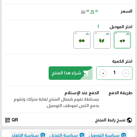
السعر
₪
₪
30
25
اختر الموديل
1
اختر الكمية
shopping_cart
شراء هذا المنتج
+
-
طريقة الدفع
الدفع عند الإستلام
ببساطة نقوم بايصال المنتج لغاية منزلك وتقوم
بدفع الثمن لموظف التوصيل.
qr_code
public
نسخ رابط المنتج
QR
policy
policy
policy
سياسة التوصيل
سياسة التبديل
سياسة الإلغاء