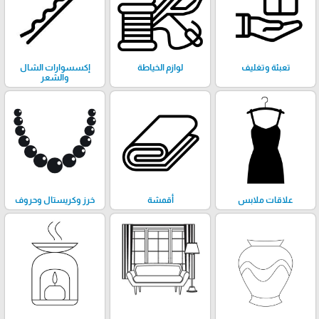
تعبئة وتغليف
لوازم الخياطة
إكسسوارات الشال
والشعر
علاقات ملابس
أقمشة
خرز وكريستال وحروف