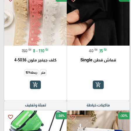
₪
₪
₪
₪
150
8 - 110
40
35
قماش قطن Single
كلف جيفير ملون 5036-4
متر
ربطة15Y
add_shopping_cart
add_shopping_cart
ماكينات خياطة
تعبئة وتغليف
-36%
-30%
favorite_border
favorite_border