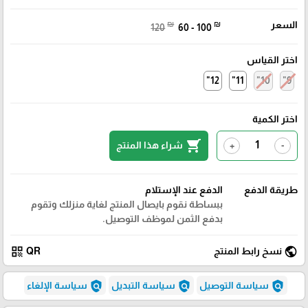
السعر
₪
₪
120
60 - 100
اختر القياس
12"
11"
10"
9"
اختر الكمية
shopping_cart
شراء هذا المنتج
+
-
طريقة الدفع
الدفع عند الإستلام
ببساطة نقوم بايصال المنتج لغاية منزلك وتقوم
بدفع الثمن لموظف التوصيل.
qr_code
public
نسخ رابط المنتج
QR
policy
policy
policy
سياسة التوصيل
سياسة التبديل
سياسة الإلغاء