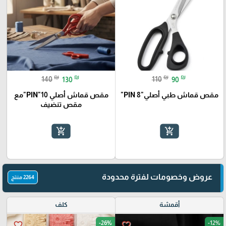
₪
₪
₪
₪
140
130
110
90
مقص قماش طبي أصلي"PIN 8"
مقص قماش أصلي 10"PIN"مع
مقص تنضيف
add_shopping_cart
add_shopping_cart
عروض وخصومات لفترة محدودة
2264 منتج
أقمشة
كلف
-26%
-12%
favorite_border
favorite_border