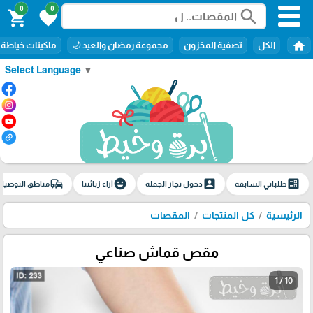
0
0
search
shopping_cart
favorite
home
الكل
تصفية المخزون
مجموعة رمضان والعيد 🌙
ماكينات خياطة
Select Language
▼
commute
emoji_emotions
account_box
ballot
طلباتي السابقة
دخول تجار الجملة
آراء زبائننا
مناطق التوصيل
الرئيسية
كل المنتجات
المقصات
مقص قماش صناعي
1 / 10