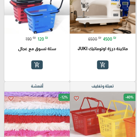
₪
₪
₪
₪
190
120
6500
4500
ماكينة درزة اوتوماتيك JUKI
سلة تسوق مع عجال
add_shopping_cart
add_shopping_cart
تعبئة وتغليف
أقمشة
-12%
-40%
favorite_border
favorite_border