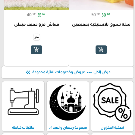
₪
₪
₪
₪
40
35
50
30
سلة تسوق بلاستيكية بمقبضين
قماش فرو خفيف مبطن
متر
add_shopping_cart
add_shopping_cart
keyboard_double_arrow_left
more_horiz
عرض الكل
عروض وخصومات لفترة محدودة
تصفية المخزون
مجموعة رمضان والعيد 🌙
ماكينات خياطة