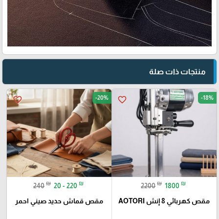
منتجات ذات صلة
-20%
-18%
favorite_border
favorite_border
₪
₪
₪
₪
240
20 - 220
2200
1800
مقص كهربائي 8 إنش AOTORI
مقص قماش حديد صيني احمر