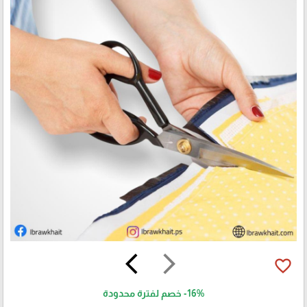
arrow_back_ios
arrow_forward_ios
favorite_border
-16%
خصم لفترة محدودة