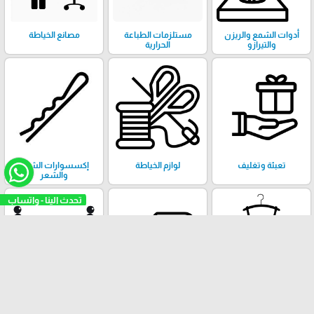
أدوات الشمع والريزن
مستلزمات الطباعة
مصانع الخياطة
والتيرازو
الحرارية
تعبئة وتغليف
لوازم الخياطة
إكسسوارات الشال
والشعر
تحدث الينا - واتساب
علاقات ملابس
أقمشة
خرز وكريستال وحروف