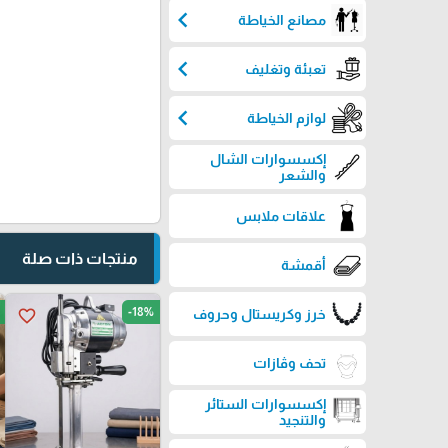
chevron_left
مصانع الخياطة
chevron_left
تعبئة وتغليف
chevron_left
لوازم الخياطة
إكسسوارات الشال
والشعر
علاقات ملابس
منتجات ذات صلة
أقمشة
-18%
favorite_border
خرز وكريستال وحروف
تحف وڤازات
إكسسوارات الستائر
والتنجيد