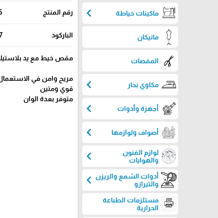
chevron_left
رقم المنتج
6
ماكينات خياطة
الباركود
7
مانيكان
مقص خيط مع يد بلاستي
المقصات
مريح وامن في الاستعمال
chevron_left
مكاوي بخار
قوي ومتين
متوفر بعدة الوان
chevron_left
أجهزة وأدوات
chevron_left
أصواف ولوازمها
لوازم الفنون
chevron_left
والهوايات
أدوات الشمع والريزن
chevron_left
والتيرازو
مستلزمات الطباعة
الحرارية