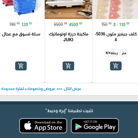
₪
₪
₪
₪
₪
₪
190
120
6500
4500
150
8 - 110
كلف جيفير ملون 5036-
ماكينة درزة اوتوماتيك
سلة تسوق مع عجال
JUKI
4
متر
ربطة15Y
add_shopping_cart
add_shopping_cart
add_shopping_cart
ft
more_horiz
عرض الكل
عروض وخصومات لفترة محدودة
تثبيت تطبيقنا
"إبرة وخيط"