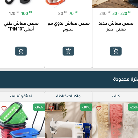
₪
₪
₪
₪
₪
₪
120
100
80
70
240
20 - 220
مقص قماش حديد
مقص قماش يدوي مع
مقص قماش طبي
صيني احمر
حموم
أصلي"PIN 10"
add_shopping_cart
add_shopping_cart
add_shopping_cart
رة محدودة
كلف
ماكينات خياطة
تعبئة وتغليف
-36%
-30%
-26%
favorite_border
favorite_border
favorite_border