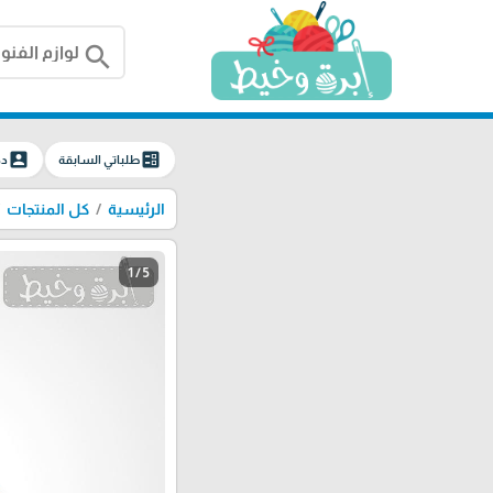
search
account_box
ballot
طلباتي السابقة
دخ
الرئيسية
كل المنتجات
1 / 5