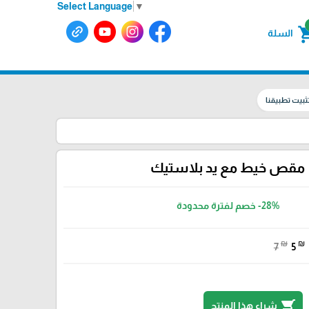
Select Language
▼
shoppin
السلة
ثبيت تطبيقنا
مقص خيط مع يد بلاستيك
-28%
خصم لفترة محدودة
₪
₪
7
5
shopping_cart
شراء هذا المنتج