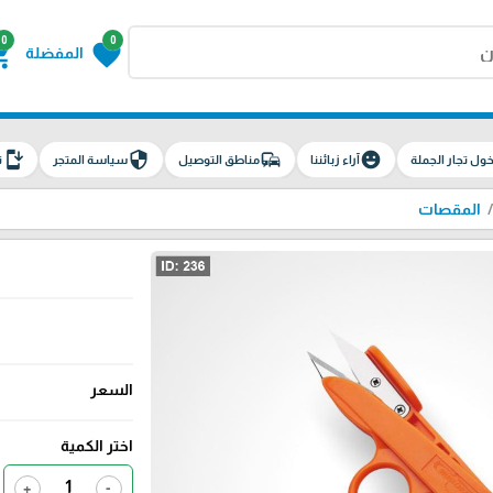
0
0
g_cart
favorite
المفضلة
install_mobile
security
commute
emoji_emotions
ول تجار الجملة
آراء زبائننا
مناطق التوصيل
سياسة المتجر
ت
المقصات
السعر
اختر الكمية
+
-