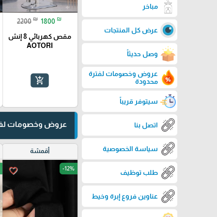
مباخر
₪
₪
2200
1800
عرض كل المنتجات
مقص كهربائي 8 إنش
AOTORI
وصل حديثاً
عروض وخصومات لفترة
add_shopping_cart
محدودة
سيتوفر قريباً
عروض وخصومات لفت
اتصل بنا
سياسة الخصوصية
أقمشة
-12%
favorite_border
طلب توظيف
عناوين فروع إبرة وخيط