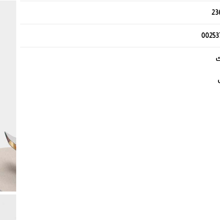
23
00253
ك