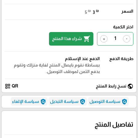
السعر
₪
₪
5
3
اختر الكمية
shopping_cart
شراء هذا المنتج
+
-
طريقة الدفع
الدفع عند الإستلام
ببساطة نقوم بايصال المنتج لغاية منزلك وتقوم
بدفع الثمن لموظف التوصيل.
qr_code
public
نسخ رابط المنتج
QR
policy
policy
policy
سياسة التوصيل
سياسة التبديل
سياسة الإلغاء
تفاصيل المنتج