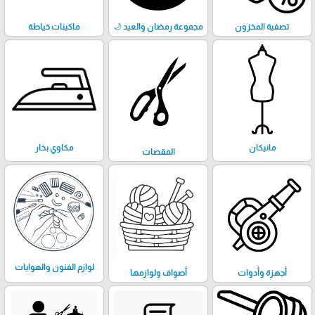
تصفية المخزون
مجموعة رمضان والعيد 🌙
ماكينات خياطة
مانيكان
مكاوي بخار
المقصات
لوازم الفنون والهوايات
أجهزة وأدوات
أصواف ولوازمها