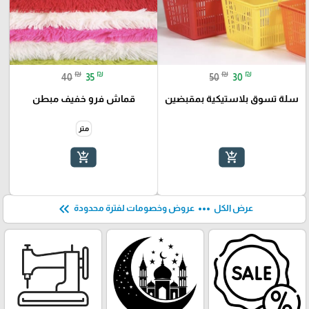
₪
₪
₪
₪
40
35
50
30
سلة تسوق بلاستيكية بمقبضين
قماش فرو خفيف مبطن
متر
add_shopping_cart
add_shopping_cart
keyboard_double_arrow_left
more_horiz
عرض الكل
عروض وخصومات لفترة محدودة