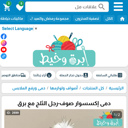
0
0
search
shopping_cart
favorite
home
الكل
تصفية المخزون
مجموعة رمضان والعيد 🌙
ماكينات خياطة
Select Language
▼
commute
emoji_emotions
account_box
ballot
طلباتي السابقة
دخول تجار الجملة
آراء زبائننا
مناطق التوصيل
الرئيسية
كل المنتجات
أصواف ولوازمها
دمى ورقع الملابس
دمى إكسسوار صوف-رجل الثلج مع برق
1 / 2