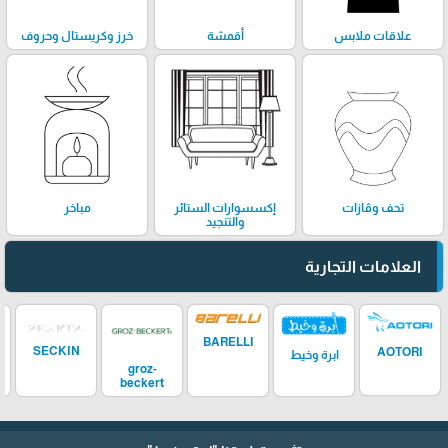
علاقات ملابس
أقمشة
خرز وكريستال وحروف
تحف وڤازات
إكسسوارات الستائر
مباخر
والتنجيد
العلامات التجارية
BARELLI
SECKIN
AOTORI
ابرة وخيط
groz-
beckert