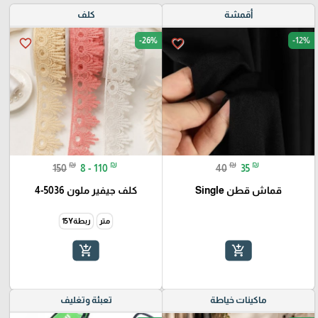
أقمشة
كلف
-26%
-12%
favorite_border
favorite_border
₪
₪
₪
₪
150
8 - 110
40
35
قماش قطن Single
كلف جيفير ملون 5036-4
متر
ربطة15Y
add_shopping_cart
add_shopping_cart
ماكينات خياطة
تعبئة وتغليف