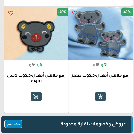
-40%
-40%
favorite_border
favorite_border
₪
₪
₪
₪
5
3
5
3
رقع ملابس أطفال-دبدوب صغير
رقع ملابس أطفال-دبدوب لابس
ببيونة
add_shopping_cart
add_shopping_cart
عروض وخصومات لفترة محدودة
2265 منتج