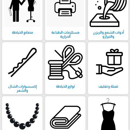
أدوات الشمع والريزن
مستلزمات الطباعة
مصانع الخياطة
والتيرازو
الحرارية
تعبئة وتغليف
لوازم الخياطة
إكسسوارات الشال
والشعر