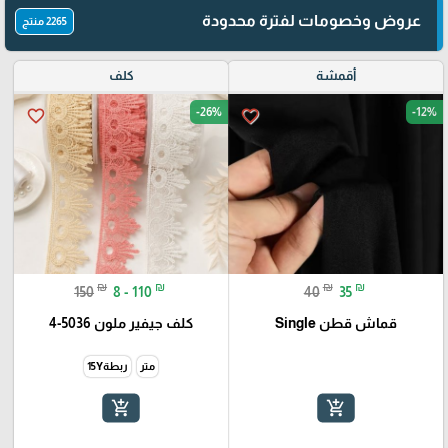
عروض وخصومات لفترة محدودة
2265 منتج
أقمشة
كلف
-26%
-12%
favorite_border
favorite_border
₪
₪
₪
₪
150
8 - 110
40
35
قماش قطن Single
كلف جيفير ملون 5036-4
متر
ربطة15Y
add_shopping_cart
add_shopping_cart