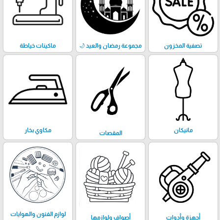
تصفية المخزون
مجموعة رمضان والعيد 🌙
ماكينات خياطة
مانيكان
مكاوي بخار
المقصات
لوازم الفنون والهوايات
أجهزة وأدوات
أصواف ولوازمها