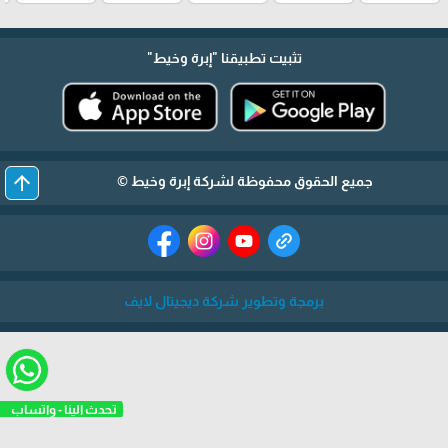
تثبيت تطبيقنا
"إبرة وخيط"
arrow_upward
جميع الحقوق محفوظة لشركة إبرة وخيط ©
برمجة وتطوير شركة ديجيتال لايف
تحدث الينا - واتساب