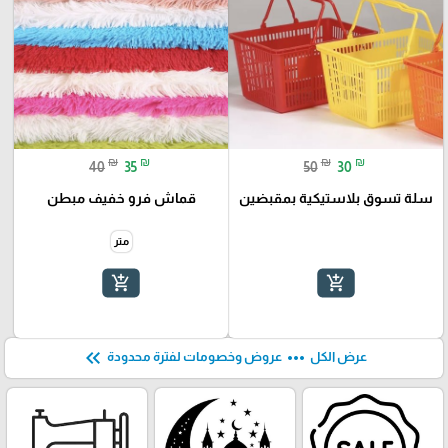
₪
₪
₪
₪
40
35
50
30
سلة تسوق بلاستيكية بمقبضين
قماش فرو خفيف مبطن
متر
add_shopping_cart
add_shopping_cart
keyboard_double_arrow_left
more_horiz
عرض الكل
عروض وخصومات لفترة محدودة