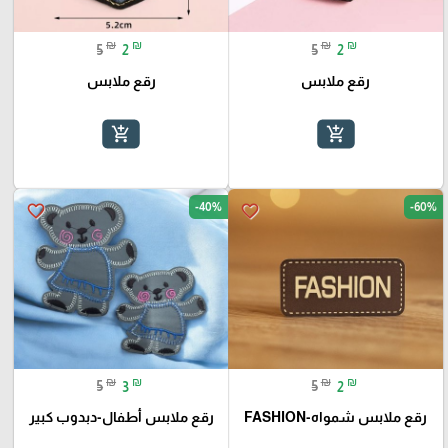
₪
₪
₪
₪
5
2
5
2
رقع ملابس
رقع ملابس
add_shopping_cart
add_shopping_cart
-40%
-60%
favorite_border
favorite_border
₪
₪
₪
₪
5
3
5
2
رقع ملابس شمواه-FASHION
رقع ملابس أطفال-دبدوب كبير