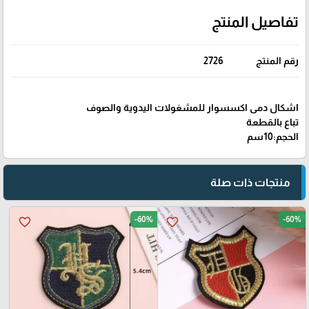
تفاصيل المنتج
رقم المنتج
2726
اشكال دمى اكسسوار للمشغولات اليدوية والصوف
تباع بالقطعة
الحجم:10سم
منتجات ذات صلة
-60%
-60%
favorite_border
favorite_border