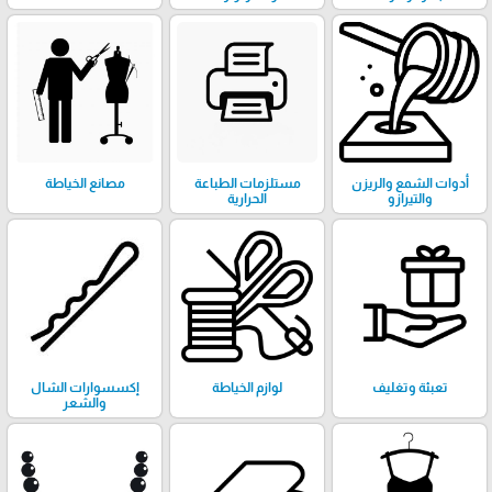
أدوات الشمع والريزن
مستلزمات الطباعة
مصانع الخياطة
والتيرازو
الحرارية
تعبئة وتغليف
لوازم الخياطة
إكسسوارات الشال
والشعر