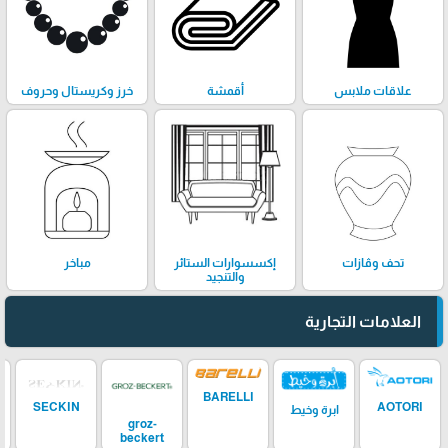
علاقات ملابس
أقمشة
خرز وكريستال وحروف
تحف وڤازات
إكسسوارات الستائر
مباخر
والتنجيد
العلامات التجارية
BARELLI
SECKIN
AOTORI
ابرة وخيط
groz-
beckert