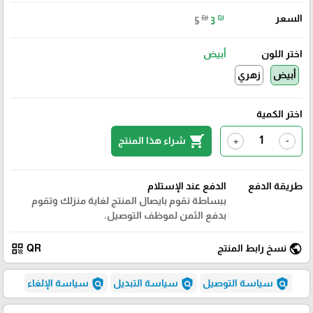
السعر
₪
₪
5
3
اختر اللون
أبيض
أبيض
زهري
اختر الكمية
shopping_cart
شراء هذا المنتج
+
-
طريقة الدفع
الدفع عند الإستلام
ببساطة نقوم بايصال المنتج لغاية منزلك وتقوم
بدفع الثمن لموظف التوصيل.
qr_code
public
نسخ رابط المنتج
QR
policy
policy
policy
سياسة التوصيل
سياسة التبديل
سياسة الإلغاء