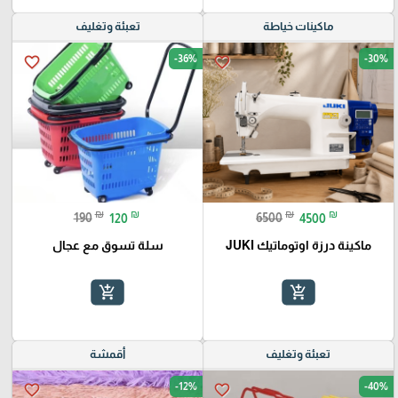
ماكينات خياطة
تعبئة وتغليف
-36%
-30%
favorite_border
favorite_border
₪
₪
₪
₪
190
120
6500
4500
ماكينة درزة اوتوماتيك JUKI
سلة تسوق مع عجال
add_shopping_cart
add_shopping_cart
تعبئة وتغليف
أقمشة
-12%
-40%
favorite_border
favorite_border