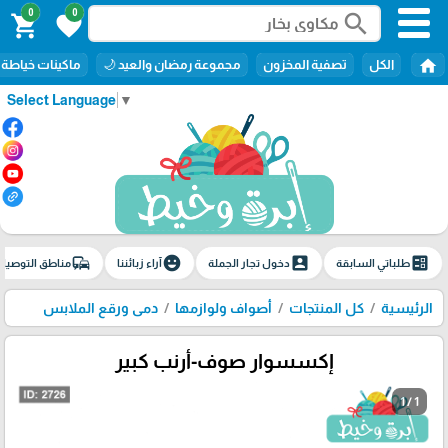
0
0
search
shopping_cart
favorite
home
الكل
تصفية المخزون
مجموعة رمضان والعيد 🌙
ماكينات خياطة
Select Language
▼
commute
emoji_emotions
account_box
ballot
طلباتي السابقة
دخول تجار الجملة
آراء زبائننا
مناطق التوصيل
الرئيسية
كل المنتجات
أصواف ولوازمها
دمى ورقع الملابس
إكسسوار صوف-أرنب كبير
1 / 1