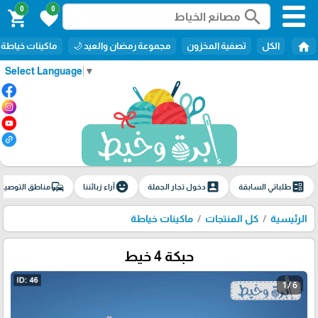
0
0
search
shopping_cart
favorite
home
الكل
تصفية المخزون
مجموعة رمضان والعيد 🌙
ماكينات خياطة
Select Language
▼
commute
emoji_emotions
account_box
ballot
طلباتي السابقة
دخول تجار الجملة
آراء زبائننا
مناطق التوصيل
الرئيسية
كل المنتجات
ماكينات خياطة
حبكة 4 خيط
1 / 6