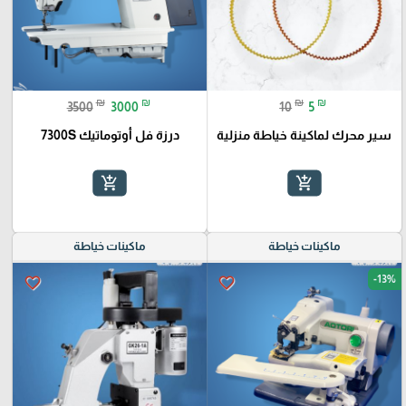
₪
₪
₪
₪
3500
3000
10
5
سير محرك لماكينة خياطة منزلية
درزة فل أوتوماتيك 7300S
add_shopping_cart
add_shopping_cart
ماكينات خياطة
ماكينات خياطة
-13%
favorite_border
favorite_border