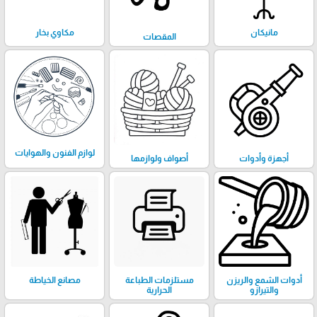
مانيكان
مكاوي بخار
المقصات
لوازم الفنون والهوايات
أجهزة وأدوات
أصواف ولوازمها
أدوات الشمع والريزن
مستلزمات الطباعة
مصانع الخياطة
والتيرازو
الحرارية