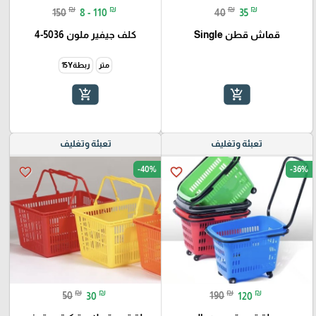
₪
₪
₪
₪
150
8 - 110
40
35
قماش قطن Single
كلف جيفير ملون 5036-4
متر
ربطة15Y
add_shopping_cart
add_shopping_cart
تعبئة وتغليف
تعبئة وتغليف
-40%
-36%
favorite_border
favorite_border
₪
₪
₪
₪
50
30
190
120