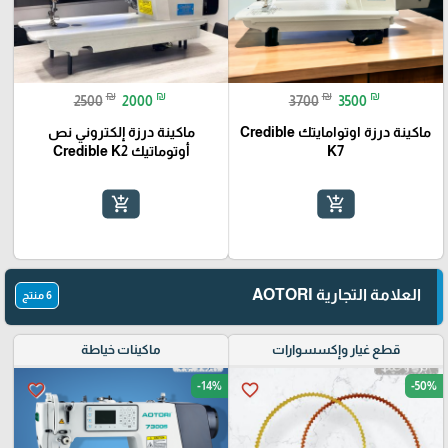
₪
₪
₪
₪
2500
2000
3700
3500
ماكينة درزة اوتوامايتك Credible
ماكينة درزة إلكتروني نص
K7
أوتوماتيك Credible K2
add_shopping_cart
add_shopping_cart
العلامة التجارية AOTORI
6 منتج
قطع غيار وإكسسوارات
ماكينات خياطة
-14%
-50%
favorite_border
favorite_border