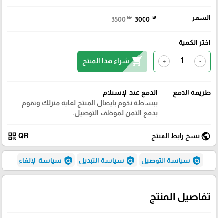
السعر
₪
₪
3500
3000
اختر الكمية
shopping_cart
شراء هذا المنتج
+
-
طريقة الدفع
الدفع عند الإستلام
ببساطة نقوم بايصال المنتج لغاية منزلك وتقوم
بدفع الثمن لموظف التوصيل.
qr_code
public
نسخ رابط المنتج
QR
policy
policy
policy
سياسة التوصيل
سياسة التبديل
سياسة الإلغاء
تفاصيل المنتج