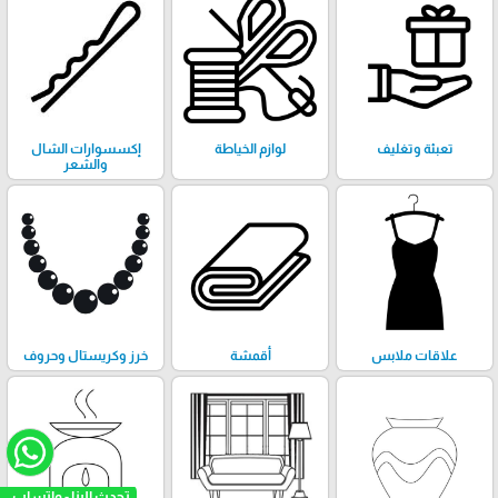
تعبئة وتغليف
لوازم الخياطة
إكسسوارات الشال
والشعر
علاقات ملابس
أقمشة
خرز وكريستال وحروف