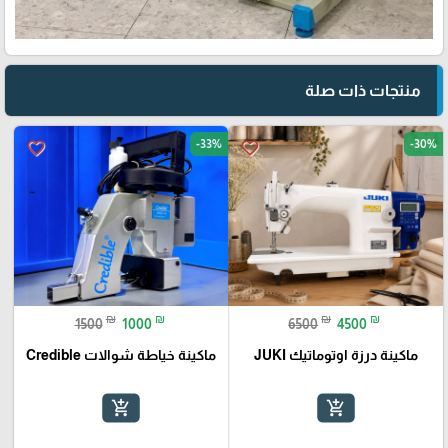
منتجات ذات صلة
-33%
-30%
favorite_border
favorite_border
₪
₪
₪
₪
1500
1000
6500
4500
ماكينة درزة اوتوماتيك JUKI
ماكينة خياطة شوالات Credible
add_shopping_cart
add_shopping_cart