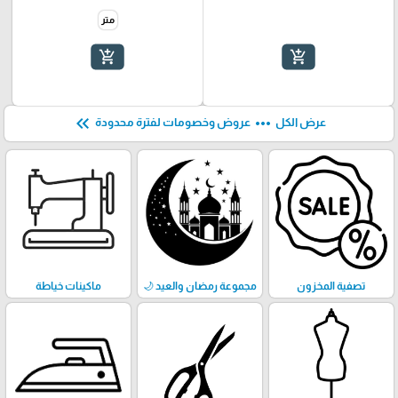
متر
add_shopping_cart
add_shopping_cart
keyboard_double_arrow_left
more_horiz
عرض الكل
عروض وخصومات لفترة محدودة
تصفية المخزون
مجموعة رمضان والعيد 🌙
ماكينات خياطة