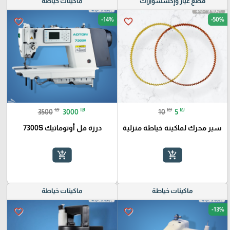
قطع غيار وإكسسوارات
ماكينات خياطة
-14%
-50%
favorite_border
favorite_border
₪
₪
₪
₪
3500
3000
10
5
سير محرك لماكينة خياطة منزلية
درزة فل أوتوماتيك 7300S
add_shopping_cart
add_shopping_cart
ماكينات خياطة
ماكينات خياطة
-13%
favorite_border
favorite_border