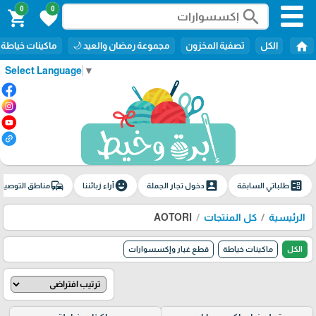
0
0
search
shopping_cart
favorite
home
الكل
تصفية المخزون
مجموعة رمضان والعيد 🌙
ماكينات خياطة
Select Language
▼
commute
emoji_emotions
account_box
ballot
طلباتي السابقة
دخول تجار الجملة
آراء زبائننا
مناطق التوصيل
الرئيسية
كل المنتجات
AOTORI
الكل
ماكينات خياطة
قطع غيار وإكسسوارات