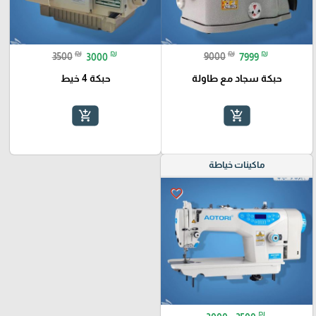
₪
₪
₪
₪
3500
3000
9000
7999
حبكة سجاد مع طاولة
حبكة 4 خيط
add_shopping_cart
add_shopping_cart
ماكينات خياطة
favorite_border
₪