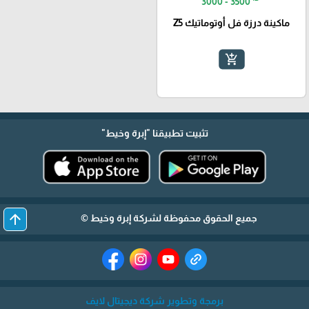
3000 - 3500
ماكينة درزة فل أوتوماتيك Z5
add_shopping_cart
تثبيت تطبيقنا
"إبرة وخيط"
arrow_upward
جميع الحقوق محفوظة لشركة إبرة وخيط ©
برمجة وتطوير شركة ديجيتال لايف