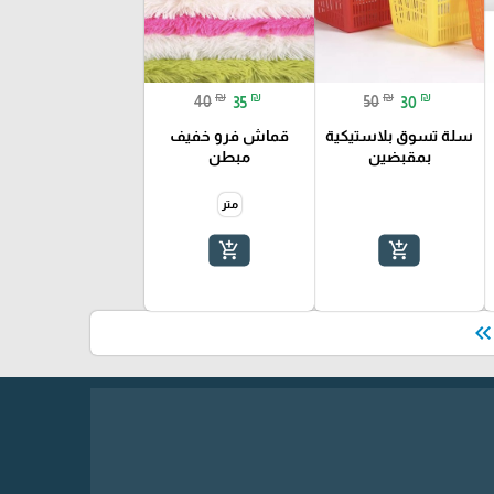
₪
₪
₪
₪
40
35
50
30
سلة تسوق بلاستيكية
قماش فرو خفيف
بمقبضين
مبطن
متر
add_shopping_cart
add_shopping_cart
keyboard_double_arrow_le