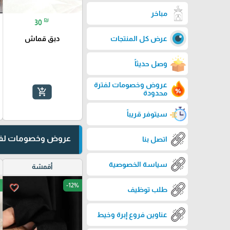
مباخر
₪
30
دبق قماش
عرض كل المنتجات
وصل حديثاً
عروض وخصومات لفترة
add_shopping_cart
محدودة
سيتوفر قريباً
عروض وخصومات لفت
اتصل بنا
سياسة الخصوصية
أقمشة
-12%
favorite_border
طلب توظيف
عناوين فروع إبرة وخيط