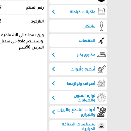
رقم المنتج
7
chevron_left
ماكينات خياطة
الباركود
6
مانيكان
ورق نمط عالي الشفافية ل
المقصات
ويستخدم عادةً في تعديل ا
العرض:90سم
chevron_left
مكاوي بخار
chevron_left
أجهزة وأدوات
chevron_left
أصواف ولوازمها
لوازم الفنون
chevron_left
والهوايات
أدوات الشمع والريزن
chevron_left
والتيرازو
مستلزمات الطباعة
الحرارية