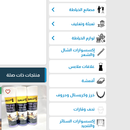
chevron_left
مصانع الخياطة
chevron_left
تعبئة وتغليف
chevron_left
لوازم الخياطة
إكسسوارات الشال
والشعر
علاقات ملابس
منتجات ذات صلة
أقمشة
favorite_border
خرز وكريستال وحروف
تحف وڤازات
إكسسوارات الستائر
والتنجيد