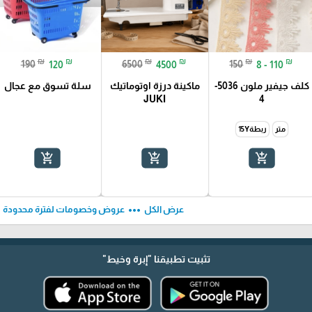
₪
₪
₪
₪
₪
₪
190
120
6500
4500
150
8 - 110
كلف جيفير ملون 5036-
ماكينة درزة اوتوماتيك
سلة تسوق مع عجال
JUKI
4
متر
ربطة15Y
add_shopping_cart
add_shopping_cart
add_shopping_cart
ft
more_horiz
عرض الكل
عروض وخصومات لفترة محدودة
تثبيت تطبيقنا
"إبرة وخيط"