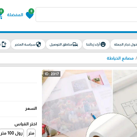
0
0
g_cart
favorite
المفضلة
install_mobile
security
commute
emoji_emotions
ول تجار الجملة
آراء زبائننا
مناطق التوصيل
سياسة المتجر
ت
مصانع الخياطة
السعر
اختر القياس
متر
رول 100 متر